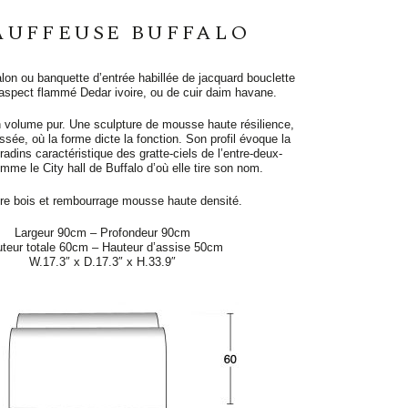
AUFFEUSE BUFFALO
lon ou banquette d’entrée habillée de jacquard bouclette
 l’aspect flammé Dedar ivoire, ou de cuir daim havane.
volume pur. Une sculpture de mousse haute résilience,
ssée, où la forme dicte la fonction. Son profil évoque la
radins caractéristique des gratte-ciels de l’entre-deux-
mme le City hall de Buffalo d’où elle tire son nom.
ure bois et rembourrage mousse haute densité.
Largeur 90cm – Profondeur 90cm
teur totale 60cm – Hauteur d’assise 50cm
W.17.3″ x D.17.3″ x H.33.9″