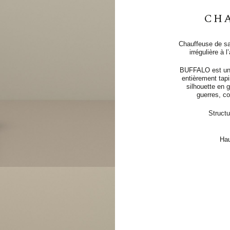
CH
Chauffeuse de sa
irrégulière à
BUFFALO est un 
entièrement tapi
silhouette en g
guerres, co
Struct
Hau