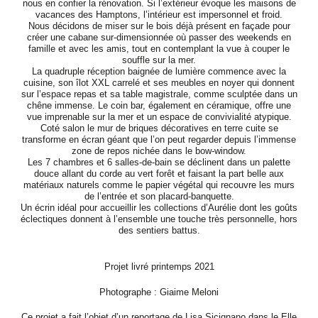
nous en confier la rénovation. Si l’extérieur évoque les maisons de
vacances des Hamptons, l’intérieur est impersonnel et froid.
Nous décidons de miser sur le bois déjà présent en façade pour
créer une cabane sur-dimensionnée où passer des weekends en
famille et avec les amis, tout en contemplant la vue à couper le
souffle sur la mer.
La quadruple réception baignée de lumière commence avec la
cuisine, son îlot XXL carrelé et ses meubles en noyer qui donnent
sur l’espace repas et sa table magistrale, comme sculptée dans un
chêne immense. Le coin bar, également en céramique, offre une
vue imprenable sur la mer et un espace de convivialité atypique.
Coté salon le mur de briques décoratives en terre cuite se
transforme en écran géant que l’on peut regarder depuis l’immense
zone de repos nichée dans le bow-window.
Les 7 chambres et 6 salles-de-bain se déclinent dans un palette
douce allant du corde au vert forêt et faisant la part belle aux
matériaux naturels comme le papier végétal qui recouvre les murs
de l’entrée et son placard-banquette.
Un écrin idéal pour accueillir les collections d’Aurélie dont les goûts
éclectiques donnent à l’ensemble une touche très personnelle, hors
des sentiers battus.
Projet livré printemps 2021
Photographe : Giaime Meloni
Ce projet a fait l’objet d’un reportage de Lisa Sicignano dans le Elle